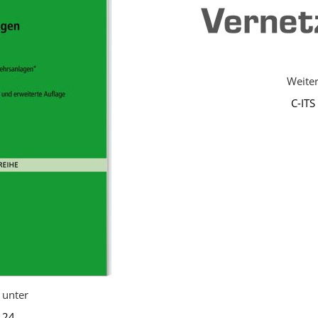
Weiter
C-IT
s unter
 24