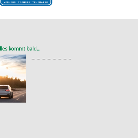
lles kommt bald...
.................................